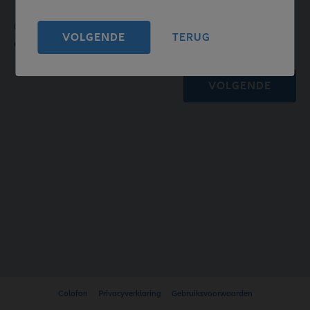
Gelieve alle vragen van de klantenanalyse zo spontaan en
VOLGENDE
TERUG
objectief mogelijk te beantwoorden.
VOLGENDE
Colofon
Privacyverklaring
Gebruiksvoorwaarden