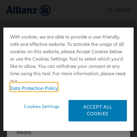
RESET
With cookies, we are able to provide a user-friendly,
safe and effective website. To activate the usage of all
Welkom bij de klantenanalyse
cookies on this website, please Accept Cookies below
or use the Cookies Settings Tool to select which you'd
van Allianz!
like to allow. You can withdraw your consent at any
time using this tool. For more information, please read
Deze tool wordt ter beschikking gesteld van makelaars om
our
hen te helpen prospects of klanten de juiste vragen te
Data Protection Policy
stellen om hun profiel te bepalen/aan te passen en
eventueel een product aan te bevelen dat door Allianz op
de markt wordt gebracht. Allianz is niet verantwoordelijk
Cookies Settings
ACCEPT ALL
voor het goed gebruik van het tool. De
COOKIES
U hebt de website van Allianz Global Investors
verantwoordelijkheid voor de naleving van de zorgplicht
verlaten. U bent bij de klantenanalyse van
in het kader van de bemiddelingsactiviteit ligt immers bij
Allianz.
de makelaar, die een ruimere kijk op de markt heeft.